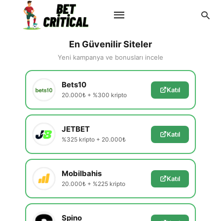
En Güvenilir Siteler
Yeni kampanya ve bonusları incele
Type
Bets10
your
Katıl
search
20.000₺ + %300 kripto
query
and
hit
enter:
JETBET
Katıl
%325 kripto + 20.000₺
Mobilbahis
Katıl
20.000₺ + %225 kripto
Spino