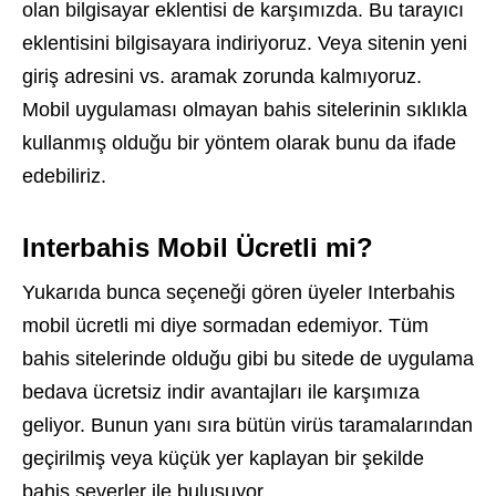
olan bilgisayar eklentisi de karşımızda. Bu tarayıcı
eklentisini bilgisayara indiriyoruz. Veya sitenin yeni
giriş adresini vs. aramak zorunda kalmıyoruz.
Mobil uygulaması olmayan bahis sitelerinin sıklıkla
kullanmış olduğu bir yöntem olarak bunu da ifade
edebiliriz.
Interbahis Mobil Ücretli mi?
Yukarıda bunca seçeneği gören üyeler Interbahis
mobil ücretli mi diye sormadan edemiyor. Tüm
bahis sitelerinde olduğu gibi bu sitede de uygulama
bedava ücretsiz indir avantajları ile karşımıza
geliyor. Bunun yanı sıra bütün virüs taramalarından
geçirilmiş veya küçük yer kaplayan bir şekilde
bahis severler ile buluşuyor.