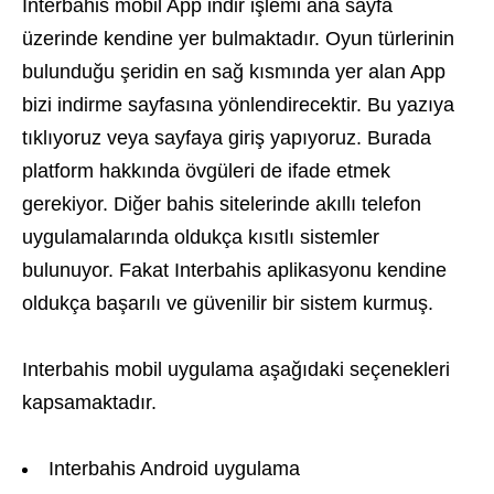
Interbahis mobil App indir işlemi ana sayfa
üzerinde kendine yer bulmaktadır. Oyun türlerinin
bulunduğu şeridin en sağ kısmında yer alan App
bizi indirme sayfasına yönlendirecektir. Bu yazıya
tıklıyoruz veya sayfaya giriş yapıyoruz. Burada
platform hakkında övgüleri de ifade etmek
gerekiyor. Diğer bahis sitelerinde akıllı telefon
uygulamalarında oldukça kısıtlı sistemler
bulunuyor. Fakat Interbahis aplikasyonu kendine
oldukça başarılı ve güvenilir bir sistem kurmuş.
Interbahis mobil uygulama aşağıdaki seçenekleri
kapsamaktadır.
Interbahis Android uygulama