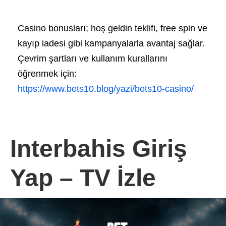
Casino bonusları; hoş geldin teklifi, free spin ve
kayıp iadesi gibi kampanyalarla avantaj sağlar.
Çevrim şartları ve kullanım kurallarını
öğrenmek için:
https://www.bets10.blog/yazi/bets10-casino/
Interbahis Giriş
Yap – TV İzle