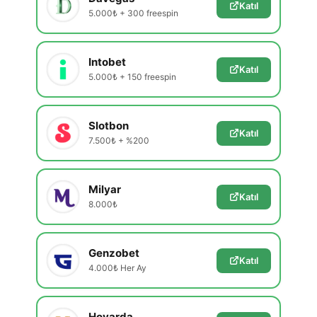
Katıl
5.000₺ + 300 freespin
Intobet
Katıl
5.000₺ + 150 freespin
Slotbon
Katıl
7.500₺ + %200
Milyar
Katıl
8.000₺
Genzobet
Katıl
4.000₺ Her Ay
Hovarda