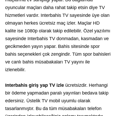
oyuncular maçları daha rahat takip etsin diye TV
hizmetleri vardır. Interbahis TV sayesinde üye olan
olmayan herkes ücretsiz maç izler. Maçlar HD
kalite ise 1080p olarak takip edilebilir. Özel yazılımı
sayesinde Interbahis TV donmadan, kasmadan ve
gecikmeden yayın yapar. Bahis sitesinde spor
bahis seçenekleri çok zengindir. Tüm spor bahisleri
ve canlı bahis müsabakaları TV yayını ile
izlenebilir.
Interbahis giriş yap TV izle
ücretsizdir. Herhangi
bir ödeme yapmadan paralı yayınları bedava takip
edersiniz. Üstelik TV mobil uyumlu olarak
tasarlanmıştır. Bu da tüm müsabakaları telefon