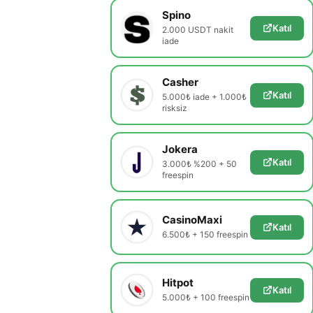
Spino
Katıl
2.000 USDT nakit
iade
Casher
Katıl
5.000₺ iade + 1.000₺
risksiz
Jokera
Katıl
3.000₺ %200 + 50
freespin
CasinoMaxi
Katıl
6.500₺ + 150 freespin
Hitpot
Katıl
5.000₺ + 100 freespin