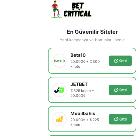
En Güvenilir Siteler
Yeni kampanya ve bonusları incele
Bets10
Katıl
20.000₺ + %300
kripto
JETBET
Katıl
%325 kripto +
20.000₺
Mobilbahis
Katıl
20.000₺ + %225
kripto