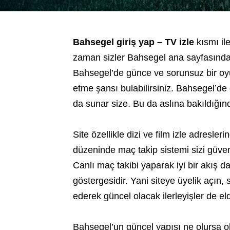
Bahsegel giriş yap – TV izle
kısmı il
zaman sizler Bahsegel ana sayfasında d
Bahsegel’de günce ve sorunsuz bir oyun
etme şansı bulabilirsiniz. Bahsegel’de 
da sunar size. Bu da aslına bakıldığı
Site özellikle dizi ve film izle adresle
düzeninde maç takip sistemi sizi güven
Canlı maç takibi yaparak iyi bir akış d
göstergesidir. Yani siteye üyelik açın,
ederek güncel olacak ilerleyişler de el
Bahsegel’un güncel yapısı ne olursa ol