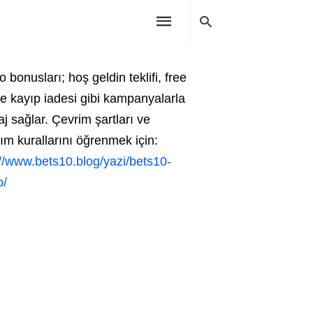
 bonusları; hoş geldin teklifi, free
ve kayıp iadesi gibi kampanyalarla
Typ
j sağlar. Çevrim şartları ve
your
sea
ım kurallarını öğrenmek için:
que
and
://www.bets10.blog/yazi/bets10-
hit
ente
o/