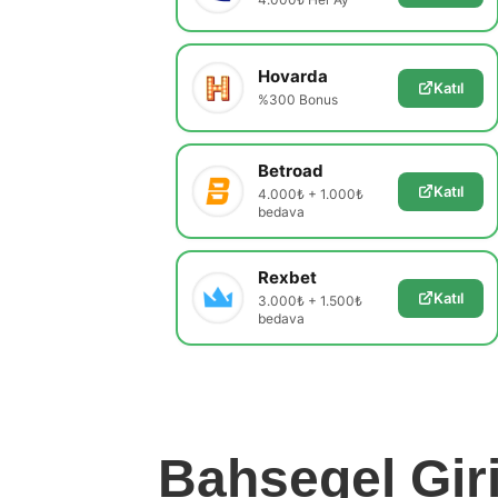
Hovarda
Katıl
%300 Bonus
Betroad
Katıl
4.000₺ + 1.000₺
bedava
Rexbet
Katıl
3.000₺ + 1.500₺
bedava
Bahsegel Giri