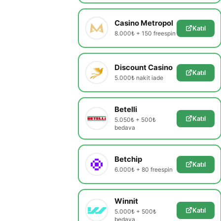
Casino Metropol
Katıl
8.000₺ + 150 freespin
Discount Casino
Katıl
5.000₺ nakit iade
Betelli
Katıl
5.050₺ + 500₺
bedava
Betchip
Katıl
6.000₺ + 80 freespin
Winnit
Katıl
5.000₺ + 500₺
bedava